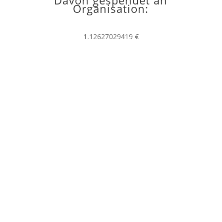
Davon gespendet an
Organisation:
1.12627029419 €